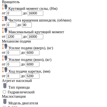
Вращатель
Крутящий момент силы, (Нм)
от
до
Частота вращения шпинделя, (об/мин)
от
до
Максимальный крутящий момент
от
до
Механизм подачи
Усилие подачи (вверх), (кг)
от
до
Усилие подачи (вниз), (кг)
от
до
Ход подачи каретки, (мм)
от
до
Агрегат насосный
Тип привода
Гидравлический
Маслостанция
Модель двигателя